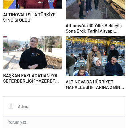
ALTINOVALI SILA TÜRKİYE
5’İNCİSİ OLDU
Altınova’da 30 Yıllık Bekleyiş
Sona Erdi: Tarihî Altyapı
Dönüşümü Başladı
BAŞKAN FAZLACA’DAN YOL
SEFERBERLİĞİ “MAZERET
ALTINOVA’DA HÜRRİYET
DEĞİL, HİZMET ÜRETİYORUZ”
MAHALLESİ İFTARINA 2 BİNİN
ÜZERİNDE KATILIM