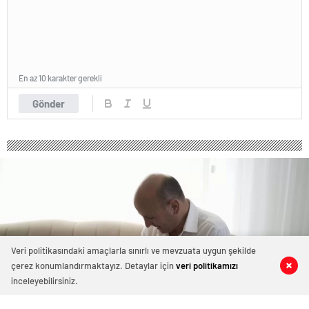
En az 10 karakter gerekli
Gönder
Veri politikasındaki amaçlarla sınırlı ve mevzuata uygun şekilde
çerez konumlandırmaktayız. Detaylar için
veri politikamızı
0
0
0
0
inceleyebilirsiniz.