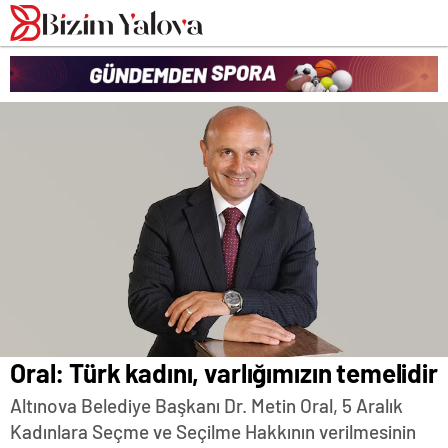
romabet
deneme
romabet
bonusu
romabet
veren
siteler
Oral: Türk kadını, varlığımızın temelidir
Altınova Belediye Başkanı Dr. Metin Oral, 5 Aralık
Kadınlara Seçme ve Seçilme Hakkının verilmesinin