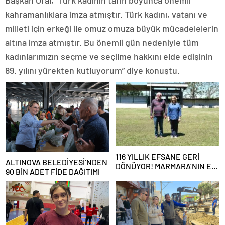
kahramanlıklara imza atmıştır. Türk kadını, vatanı ve
milleti için erkeği ile omuz omuza büyük mücadelelerin
altına imza atmıştır. Bu önemli gün nedeniyle tüm
kadınlarımızın seçme ve seçilme hakkını elde edişinin
89. yılını yürekten kutluyorum” diye konuştu.
116 YILLIK EFSANE GERİ
ALTINOVA BELEDİYESİ’NDEN
DÖNÜYOR! MARMARA’NIN ER
90 BİN ADET FİDE DAĞITIMI
MEYDANI YENİDEN
KURULUYOR