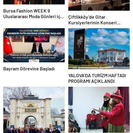
Bursa Fashion WEEK 9
Uluslararası Moda Günleri için
Çiftlikköy’de Gitar
geri sayım başladı
Kursiyerlerinin Konseri
Beğeni Topladı
Bayram Görevine Başladı
YALOVA’DA TURİZM HAFTASI
PROGRAMI AÇIKLANDI