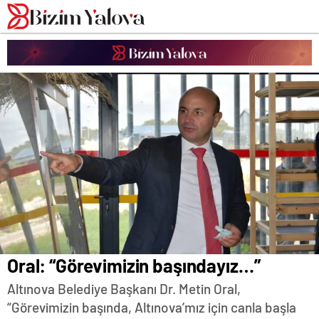
romabet
deneme
romabet
bonusu
romabet
veren
siteler
Oral: “Görevimizin başındayız…”
Altınova Belediye Başkanı Dr. Metin Oral,
“Görevimizin başında, Altınova’mız için canla başla