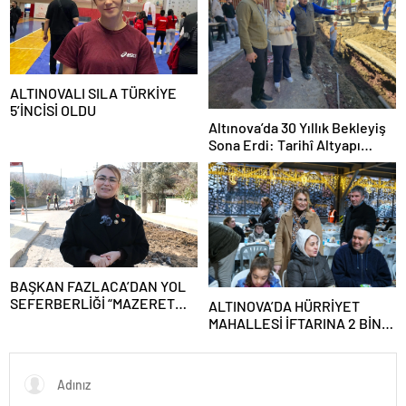
ALTINOVALI SILA TÜRKİYE
5’İNCİSİ OLDU
Altınova’da 30 Yıllık Bekleyiş
Sona Erdi: Tarihî Altyapı
Dönüşümü Başladı
BAŞKAN FAZLACA’DAN YOL
SEFERBERLİĞİ “MAZERET
ALTINOVA’DA HÜRRİYET
DEĞİL, HİZMET ÜRETİYORUZ”
MAHALLESİ İFTARINA 2 BİNİN
ÜZERİNDE KATILIM