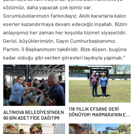
sözümüz, daha yapacak çok işimiz var.
Sorumluluklarımızın farkındayız. Akıllı kararlarla kalıcı
eserler kazandırmaya devam edeceğiz inşallah. Bizim
anlayışımız her zaman her koşulda hizmet siyasetidir.
Gerisi, büyüklerimizin, Sayın Cumhurbaşkanımız,
Partim, İl Başkanımızın takdiridir. Bize düşen, bugüne
kadar olduğu gibi verilen görevleri layıkıyla yapmak.”
116 YILLIK EFSANE GERİ
ALTINOVA BELEDİYESİ’NDEN
DÖNÜYOR! MARMARA’NIN ER
90 BİN ADET FİDE DAĞITIMI
MEYDANI YENİDEN
KURULUYOR