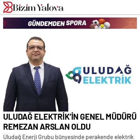
romabet
deneme
romabet
bonusu
romabet
veren
siteler
ULUDAĞ ELEKTRİK’İN GENEL MÜDÜRÜ
REMEZAN ARSLAN OLDU
Uludağ Enerji Grubu bünyesinde perakende elektrik