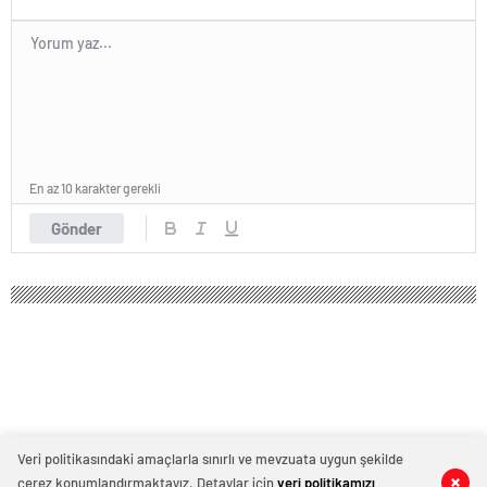
En az 10 karakter gerekli
Gönder
Veri politikasındaki amaçlarla sınırlı ve mevzuata uygun şekilde
çerez konumlandırmaktayız. Detaylar için
veri politikamızı
0
0
0
0