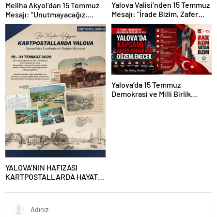
Yalova Valisi’nden 15 Temmuz
Meliha Akyol’dan 15 Temmuz
Mesajı: “İrade Bizim, Zafer
Mesajı: “Unutmayacağız,
Bizim”
Unutturmayacağız”
Yalova’da 15 Temmuz
Demokrasi ve Milli Birlik
Günü’nün 10. Yılı Kapsamında
Gün Boyu Anma Programı
Düzenlenecek
YALOVA’NIN HAFIZASI
KARTPOSTALLARDA HAYAT
BULUYOR