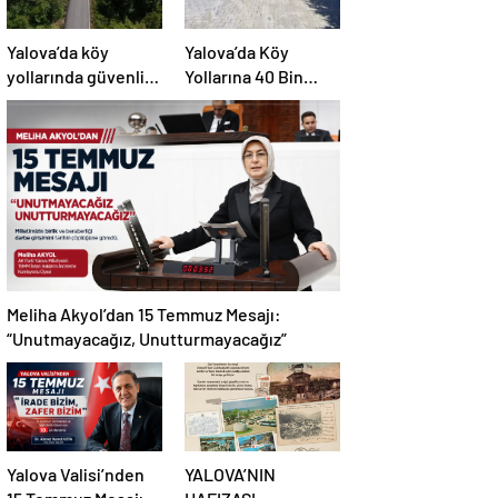
Yalova’da köy
Yalova’da Köy
yollarında güvenlik
Yollarına 40 Bin
hamlesi: 19
Metrekare Parke
kilometrelik çalışma
Yatırımı
hedefi
Meliha Akyol’dan 15 Temmuz Mesajı:
“Unutmayacağız, Unutturmayacağız”
Yalova Valisi’nden
YALOVA’NIN