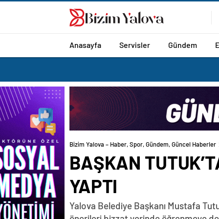
romabet
deneme
romabet
bonusu
romabet
veren
siteler
Anasayfa
Servisler
Gündem
Bizim Yalova – Haber, Spor, Gündem, Güncel Haberler
BAŞKAN TUTUK’T
YAPTI
Yalova Belediye Başkanı Mustafa Tutu
önerileri bizzat yerinde öğrenmeye d