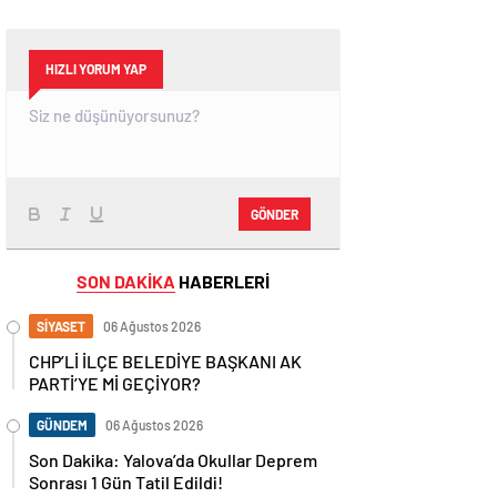
HIZLI YORUM YAP
GÖNDER
SON DAKİKA
HABERLERİ
SİYASET
06 Ağustos 2026
CHP’Lİ İLÇE BELEDİYE BAŞKANI AK
PARTİ’YE Mİ GEÇİYOR?
GÜNDEM
06 Ağustos 2026
Son Dakika: Yalova’da Okullar Deprem
Sonrası 1 Gün Tatil Edildi!