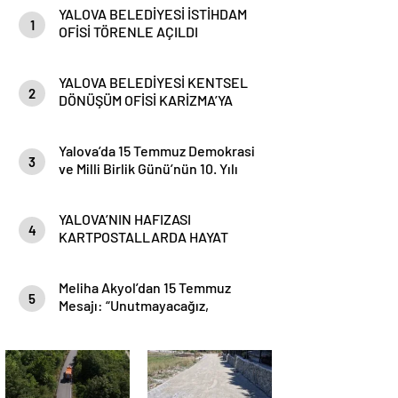
YALOVA BELEDİYESİ İSTİHDAM
1
OFİSİ TÖRENLE AÇILDI
YALOVA BELEDİYESİ KENTSEL
2
DÖNÜŞÜM OFİSİ KARİZMA’YA
TAŞINDI
Yalova’da 15 Temmuz Demokrasi
3
ve Milli Birlik Günü’nün 10. Yılı
Kapsamında Gün Boyu Anma
Programı Düzenlenecek
YALOVA’NIN HAFIZASI
4
KARTPOSTALLARDA HAYAT
BULUYOR
Meliha Akyol’dan 15 Temmuz
5
Mesajı: “Unutmayacağız,
Unutturmayacağız”