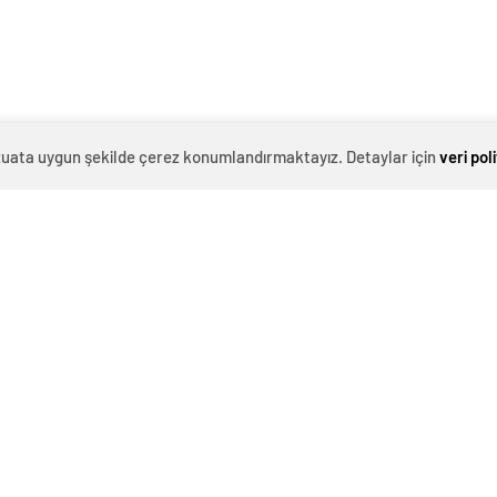
evzuata uygun şekilde çerez konumlandırmaktayız. Detaylar için
veri pol
0
News
r ve Sanat Etkinlikleri kapsamında düzenlenen çocuk
o oyunla devam etti.
a Belediyesi, eğlenceli bir tiyatro gösterisini daha
ve Sanat Sezonu kapsamında düzenlenen etkinlikte
ununu beğeniyle izledi.