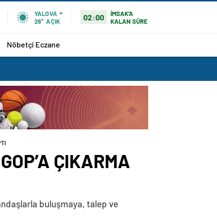
İMSAK'A
YALOVA
02:00
KALAN SÜRE
26°
AÇIK
Nöbetçi Eczane
TI
 GOP’A ÇIKARMA
ndaşlarla buluşmaya, talep ve