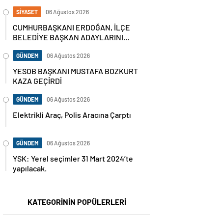
SİYASET
06 Ağustos 2026
CUMHURBAŞKANI ERDOĞAN, İLÇE
BELEDİYE BAŞKAN ADAYLARINI
AÇIKLADI
GÜNDEM
06 Ağustos 2026
YESOB BAŞKANI MUSTAFA BOZKURT
KAZA GEÇİRDİ
GÜNDEM
06 Ağustos 2026
Elektrikli Araç, Polis Aracına Çarptı
GÜNDEM
06 Ağustos 2026
YSK: Yerel seçimler 31 Mart 2024’te
yapılacak.
KATEGORİNİN POPÜLERLERİ