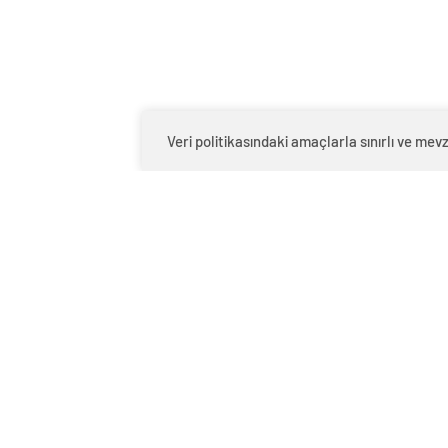
Veri politikasındaki amaçlarla sınırlı ve m
0
BEĞENDİM
ABONE OL
Yalova Belediyesi, Yürüyen Köşk Kültü
etkinlikleri ‘Sihirli Orman’ isimli tiyatr
Her hafta sonunu çocuklara ayıran Yalov
beğeniye sundu. Yürüyen Köşk Kültür 
çocuklar ‘Sihirli Orman’ isimli çocuk oy