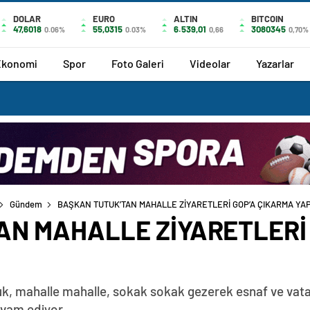
DOLAR
EURO
ALTIN
BITCOIN
47,6018
55,0315
6.539,01
3080345
0.06%
0.03%
0,66
0,70%
Ekonomi
Spor
Foto Galeri
Videolar
Yazarlar
Gündem
BAŞKAN TUTUK’TAN MAHALLE ZİYARETLERİ GOP’A ÇIKARMA YAP
AN MAHALLE ZİYARETLERİ
k, mahalle mahalle, sokak sokak gezerek esnaf ve vata
evam ediyor.