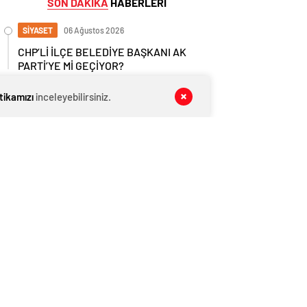
SON DAKİKA
HABERLERİ
SİYASET
06 Ağustos 2026
CHP’Lİ İLÇE BELEDİYE BAŞKANI AK
PARTİ’YE Mİ GEÇİYOR?
GÜNDEM
06 Ağustos 2026
itikamızı
inceleyebilirsiniz.
Son Dakika: Yalova’da Okullar Deprem
Sonrası 1 Gün Tatil Edildi!
SİYASET
06 Ağustos 2026
CUMHURBAŞKANI ERDOĞAN, İLÇE
BELEDİYE BAŞKAN ADAYLARINI
AÇIKLADI
GÜNDEM
06 Ağustos 2026
YESOB BAŞKANI MUSTAFA BOZKURT
KAZA GEÇİRDİ
GÜNDEM
06 Ağustos 2026
Elektrikli Araç, Polis Aracına Çarptı