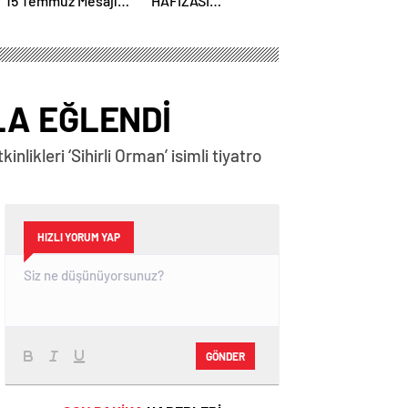
15 Temmuz Mesajı:
HAFIZASI
“İrade Bizim, Zafer
KARTPOSTALLARDA
Bizim”
HAYAT BULUYOR
LA EĞLENDİ
ikleri ‘Sihirli Orman’ isimli tiyatro
HIZLI YORUM YAP
GÖNDER