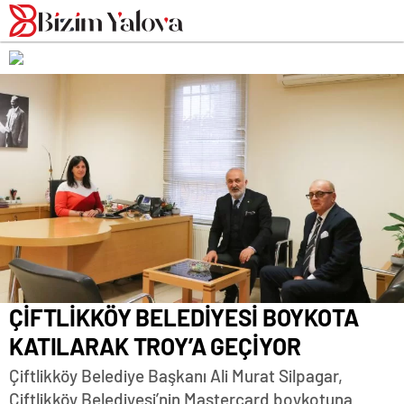
romabet
deneme
romabet
bonusu
romabet
veren
siteler
ÇİFTLİKKÖY BELEDİYESİ BOYKOTA
KATILARAK TROY’A GEÇİYOR
Çiftlikköy Belediye Başkanı Ali Murat Silpagar,
Çiftlikköy Belediyesi’nin Mastercard boykotuna