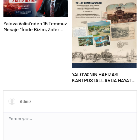
Yalova Valisi’nden 15 Temmuz
Mesajı: “İrade Bizim, Zafer
Bizim”
YALOVA’NIN HAFIZASI
KARTPOSTALLARDA HAYAT
BULUYOR