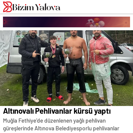
romabet
deneme
romabet
bonusu
romabet
veren
siteler
Altınovalı Pehlivanlar kürsü yaptı
Muğla Fethiye’de düzenlenen yağlı pehlivan
güreşlerinde Altınova Belediyesporlu pehlivanlar