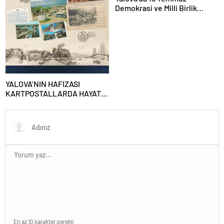
Demokrasi ve Milli Birlik
Günü’nün 10. Yılı Kapsamında
Gün Boyu Anma Programı
Düzenlenecek
YALOVA’NIN HAFIZASI
KARTPOSTALLARDA HAYAT
BULUYOR
En az 10 karakter gerekli