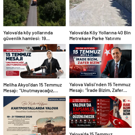
Yalova’da köy yollarında
Yalova’da Köy Yollarına 40 Bin
güvenlik hamlesi: 19
Metrekare Parke Yatırımı
kilometrelik çalışma hedefi
Yalova Valisi’nden 15 Temmuz
Meliha Akyol’dan 15 Temmuz
Mesajı: “İrade Bizim, Zafer
Mesajı: “Unutmayacağız,
Bizim”
Unutturmayacağız”
Yalova’da 15 Temmuz