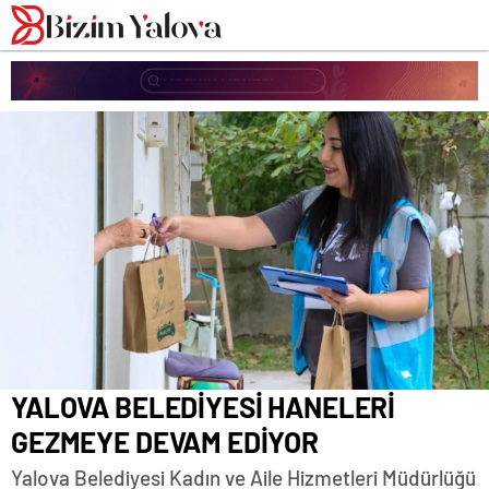
romabet
deneme
romabet
bonusu
romabet
veren
siteler
YALOVA BELEDİYESİ HANELERİ
GEZMEYE DEVAM EDİYOR
Yalova Belediyesi Kadın ve Aile Hizmetleri Müdürlüğü