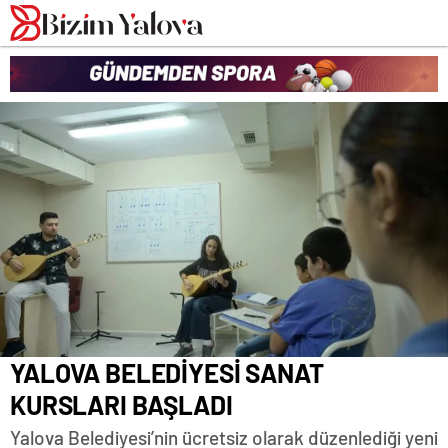
romabet
deneme
romabet
bonusu
romabet
veren
siteler
YALOVA BELEDİYESİ SANAT
KURSLARI BAŞLADI
Yalova Belediyesi’nin ücretsiz olarak düzenlediği yeni