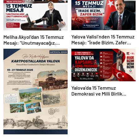
Yalova Valisi’nden 15 Temmuz
Meliha Akyol’dan 15 Temmuz
Mesajı: “İrade Bizim, Zafer
Mesajı: “Unutmayacağız,
Bizim”
Unutturmayacağız”
Yalova’da 15 Temmuz
Demokrasi ve Milli Birlik
Günü’nün 10. Yılı Kapsamında
Gün Boyu Anma Programı
Düzenlenecek