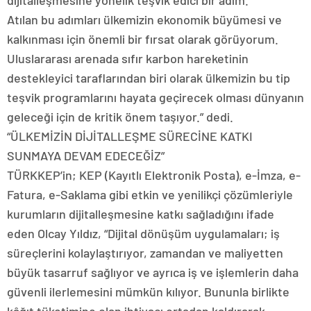
Atılan bu adımları ülkemizin ekonomik büyümesi ve
kalkınması için önemli bir fırsat olarak görüyorum.
Uluslararası arenada sıfır karbon hareketinin
destekleyici taraflarından biri olarak ülkemizin bu tip
teşvik programlarını hayata geçirecek olması dünyanın
geleceği için de kritik önem taşıyor.” dedi.
“ÜLKEMİZİN DİJİTALLEŞME SÜRECİNE KATKI
SUNMAYA DEVAM EDECEĞİZ”
TÜRKKEP’in; KEP (Kayıtlı Elektronik Posta), e-İmza, e-
Fatura, e-Saklama gibi etkin ve yenilikçi çözümleriyle
kurumların dijitalleşmesine katkı sağladığını ifade
eden Olcay Yıldız, “Dijital dönüşüm uygulamaları; iş
süreçlerini kolaylaştırıyor, zamandan ve maliyetten
büyük tasarruf sağlıyor ve ayrıca iş ve işlemlerin daha
güvenli ilerlemesini mümkün kılıyor. Bununla birlikte
kâğıt tüketimine olan ihtiyacı ortadan kaldırarak