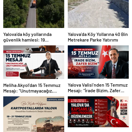
Yalova’da köy yollarında
Yalova’da Köy Yollarına 40 Bin
güvenlik hamlesi: 19
Metrekare Parke Yatırımı
kilometrelik çalışma hedefi
Yalova Valisi’nden 15 Temmuz
Meliha Akyol’dan 15 Temmuz
Mesajı: “İrade Bizim, Zafer
Mesajı: “Unutmayacağız,
Bizim”
Unutturmayacağız”