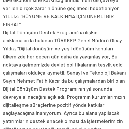
verilen birçok zararın önüne geçilmesi hedefleniyor.
YILDIZ: “BÜYÜME VE KALKINMA İÇİN ÖNEMLİ BİR
FIRSAT”
Dijital Dönüşüm Destek Programı’na ilişkin
açıklamalarda bulunan TÜRKKEP Genel Müdürü Olcay
Yıldız, “Dijital dönüşüm ve yeşil dönüşüm konuları
ülkemizde her geçen gün daha da yaygınlaşıyor. Bu
noktaya gelmemizde devlet politikalarının teşvik edici
çalışmaları oldukça kıymetli. Sanayi ve Teknoloji Bakanı
Sayın Mehmet Fatih Kacır da bu çalışmalardan biri olan
Dijital Dönüşüm Destek Programı’nın yıl sonunda
devreye alınacağını açıkladı. Programın kurumlarımızın
dijitalleşme süreçlerine pozitif yönde katkılar
sağlayacağına inanıyorum. Ayrıca bu alana yapılacak
yatırımların desteklenecek olması da işletmelerimizin
dijitalleşmesine yönelik teşvik edici bir adım.