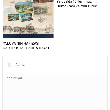
Yalova’da 15 Temmuz
Demokrasi ve Milli Birlik
Günü’nün 10. Yılı Kapsamında
Gün Boyu Anma Programı
Düzenlenecek
YALOVA’NIN HAFIZASI
KARTPOSTALLARDA HAYAT
BULUYOR