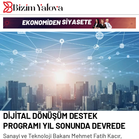
romabet
deneme
romabet
bonusu
romabet
veren
siteler
DİJİTAL DÖNÜŞÜM DESTEK
PROGRAMI YIL SONUNDA DEVREDE
Sanayi ve Teknoloji Bakanı Mehmet Fatih Kacır,