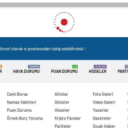
Gündem
İTFAİYE MÜDÜRLÜĞÜ EĞİTİMLERİNE DEVAM EDİYOR
ĞÜ EĞİTİMLERİNE DEVAM E