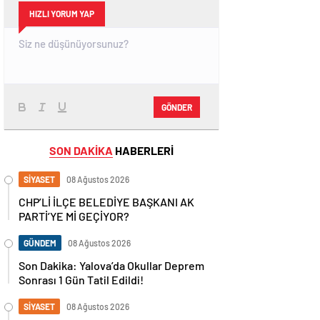
HIZLI YORUM YAP
GÖNDER
SON DAKİKA
HABERLERİ
SİYASET
08 Ağustos 2026
CHP’Lİ İLÇE BELEDİYE BAŞKANI AK
PARTİ’YE Mİ GEÇİYOR?
GÜNDEM
08 Ağustos 2026
Son Dakika: Yalova’da Okullar Deprem
Sonrası 1 Gün Tatil Edildi!
SİYASET
08 Ağustos 2026