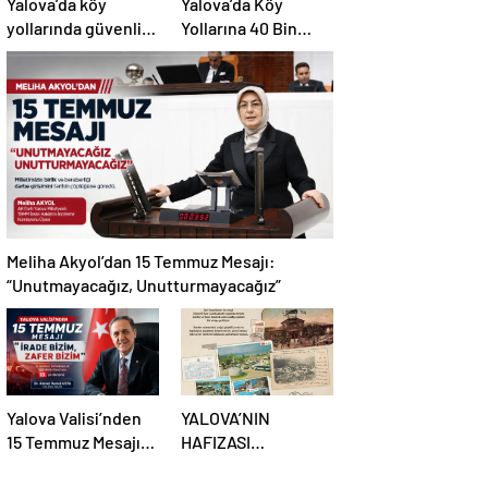
Yalova’da köy
Yalova’da Köy
yollarında güvenlik
Yollarına 40 Bin
hamlesi: 19
Metrekare Parke
kilometrelik çalışma
Yatırımı
hedefi
Meliha Akyol’dan 15 Temmuz Mesajı:
“Unutmayacağız, Unutturmayacağız”
Yalova Valisi’nden
YALOVA’NIN
15 Temmuz Mesajı:
HAFIZASI
“İrade Bizim, Zafer
KARTPOSTALLARDA