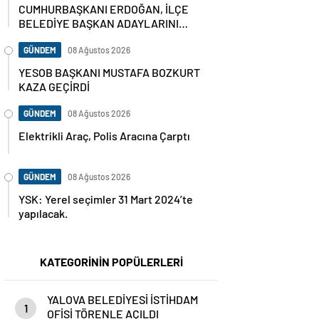
CUMHURBAŞKANI ERDOĞAN, İLÇE
BELEDİYE BAŞKAN ADAYLARINI
AÇIKLADI
GÜNDEM
08 Ağustos 2026
YESOB BAŞKANI MUSTAFA BOZKURT
KAZA GEÇİRDİ
GÜNDEM
08 Ağustos 2026
Elektrikli Araç, Polis Aracına Çarptı
GÜNDEM
08 Ağustos 2026
YSK: Yerel seçimler 31 Mart 2024’te
yapılacak.
KATEGORİNİN POPÜLERLERİ
YALOVA BELEDİYESİ İSTİHDAM
1
OFİSİ TÖRENLE AÇILDI