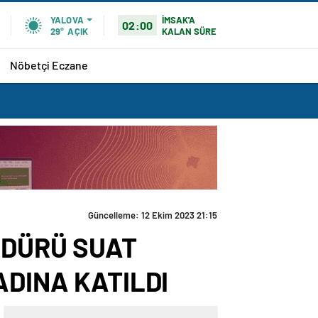
İMSAK'A
YALOVA
02:00
KALAN SÜRE
29°
AÇIK
Nöbetçi Eczane
DAR’LA BİRLİKTE ORGANİK MİDYE HASADINA
ÜDÜRÜ SUAT
ADINA KATILDI