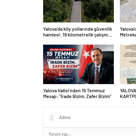
Yalova’da köy yollarında güvenlik
Yalova’
hamlesi: 19 kilometrelik çalışma
Metreka
hedefi
Yalova Valisi’nden 15 Temmuz
YALOVA
Mesajı: “İrade Bizim, Zafer Bizim”
KARTP
BULUY