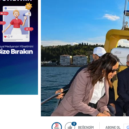
0
BEĞENDİM
ABONE OL