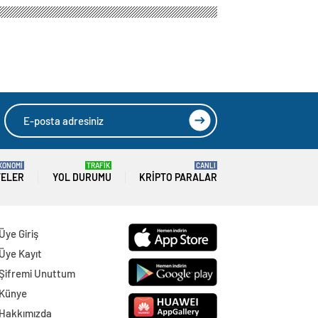
Bizim”
HAYAT BULUYOR
DİYOR
HIZLI YORUM YAP
GÖNDER
SON DAKİKA
HABERLERİ
SİYASET
08 Ağustos 2026
CHP’Lİ İLÇE BELEDİYE BAŞKANI AK
PARTİ’YE Mİ GEÇİYOR?