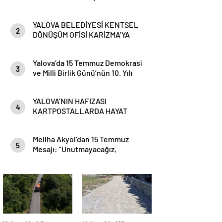
YALOVA BELEDİYESİ KENTSEL
2
DÖNÜŞÜM OFİSİ KARİZMA’YA
TAŞINDI
Yalova’da 15 Temmuz Demokrasi
3
ve Milli Birlik Günü’nün 10. Yılı
Kapsamında Gün Boyu Anma
Programı Düzenlenecek
YALOVA’NIN HAFIZASI
4
KARTPOSTALLARDA HAYAT
BULUYOR
Meliha Akyol’dan 15 Temmuz
5
Mesajı: “Unutmayacağız,
Unutturmayacağız”