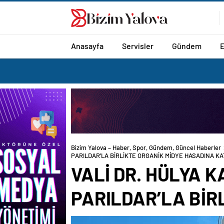
romabet
deneme
romabet
bonusu
romabet
veren
siteler
Anasayfa
Servisler
Gündem
Bizim Yalova – Haber, Spor, Gündem, Güncel Haberler
KATILDI
VALİ DR. HÜLYA 
PARILDAR’LA BİR