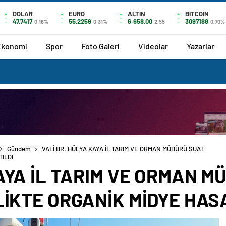
DOLAR
EURO
ALTIN
BITCOIN
47,7417
55,2259
6.658,00
3097188
0.16%
0.31%
2,55
0,70%
Ekonomi
Spor
Foto Galeri
Videolar
Yazarlar
Gündem
VALİ DR. HÜLYA KAYA İL TARIM VE ORMAN MÜDÜRÜ SUAT PARIL
KAYA İL TARIM VE ORMAN M
LİKTE ORGANİK MİDYE HAS