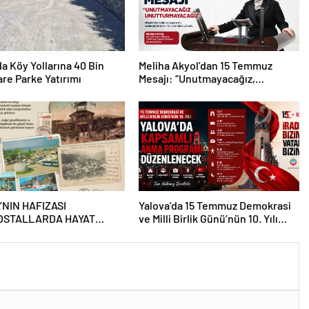
da Köy Yollarına 40 Bin
Meliha Akyol’dan 15 Temmuz
re Parke Yatırımı
Mesajı: “Unutmayacağız,
Unutturmayacağız”
’NIN HAFIZASI
Yalova’da 15 Temmuz Demokrasi
OSTALLARDA HAYAT
ve Milli Birlik Günü’nün 10. Yılı
OR
Kapsamında Gün Boyu Anma
Programı Düzenlenecek