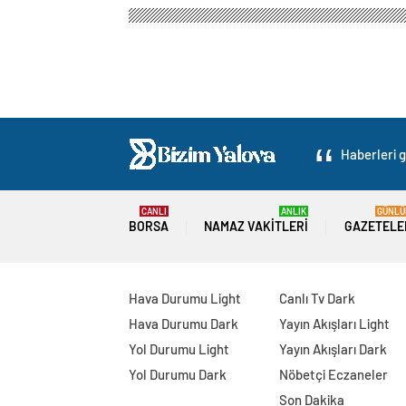
Bizim Yalova – Haber, Spor, Gündem, Güncel Haberler
İTFAİYE MÜDÜRLÜ