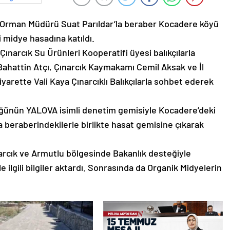
 ve Orman Müdürü Suat Parıldar’la beraber Kocadere köyü
i midye hasadına katıldı.
ınarcık Su Ürünleri Kooperatifi üyesi balıkçılarla
Bahattin Atçı, Çınarcık Kaymakamı Cemil Aksak ve İl
iyarette Vali Kaya Çınarcıklı Balıkçılarla sohbet ederek
lüğünün YALOVA isimli denetim gemisiyle Kocadere’deki
a beraberindekilerle birlikte hasat gemisine çıkarak
narcık ve Armutlu bölgesinde Bakanlık desteğiyle
e ilgili bilgiler aktardı. Sonrasında da Organik Midyelerin