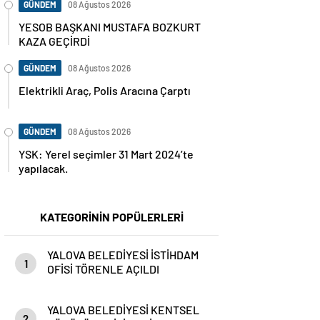
GÜNDEM
08 Ağustos 2026
YESOB BAŞKANI MUSTAFA BOZKURT
KAZA GEÇİRDİ
GÜNDEM
08 Ağustos 2026
Elektrikli Araç, Polis Aracına Çarptı
GÜNDEM
08 Ağustos 2026
YSK: Yerel seçimler 31 Mart 2024’te
yapılacak.
KATEGORİNİN POPÜLERLERİ
YALOVA BELEDİYESİ İSTİHDAM
1
OFİSİ TÖRENLE AÇILDI
YALOVA BELEDİYESİ KENTSEL
2