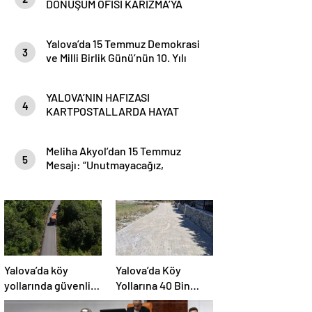
DÖNÜŞÜM OFİSİ KARİZMA’YA
TAŞINDI
Yalova’da 15 Temmuz Demokrasi
3
ve Milli Birlik Günü’nün 10. Yılı
Kapsamında Gün Boyu Anma
Programı Düzenlenecek
YALOVA’NIN HAFIZASI
4
KARTPOSTALLARDA HAYAT
BULUYOR
Meliha Akyol’dan 15 Temmuz
5
Mesajı: “Unutmayacağız,
Unutturmayacağız”
Yalova’da köy
Yalova’da Köy
yollarında güvenlik
Yollarına 40 Bin
hamlesi: 19
Metrekare Parke