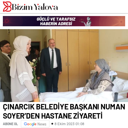
romabet
deneme
romabet
bonusu
romabet
veren
siteler
ÇINARCIK BELEDİYE BAŞKANI NUMAN
SOYER’DEN HASTANE ZİYARETİ
8 Ekim 2023 01:08
ABONE OL
News