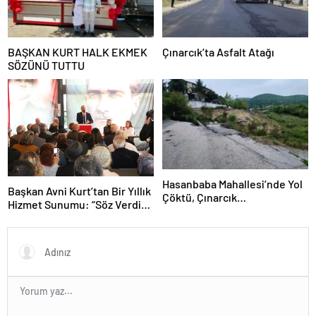
BAŞKAN KURT HALK EKMEK
Çınarcık’ta Asfalt Atağı
SÖZÜNÜ TUTTU
Hasanbaba Mahallesi’nde Yol
Başkan Avni Kurt’tan Bir Yıllık
Çöktü, Çınarcık
Hizmet Sunumu: “Söz Verdik,
Belediyesi’nden Henüz Bir
Yerine Getirdik”
Adım Atılmadı