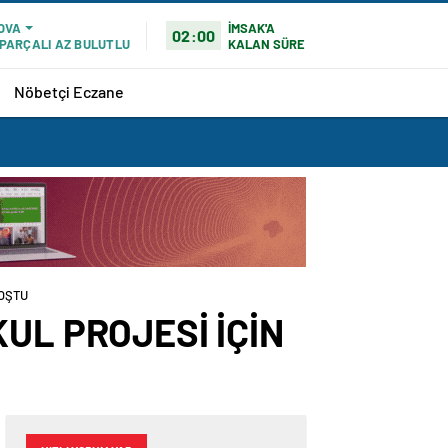
İMSAK'A
OVA
02:00
KALAN SÜRE
PARÇALI AZ BULUTLU
Nöbetçi Eczane
KOŞTU
UL PROJESİ İÇİN