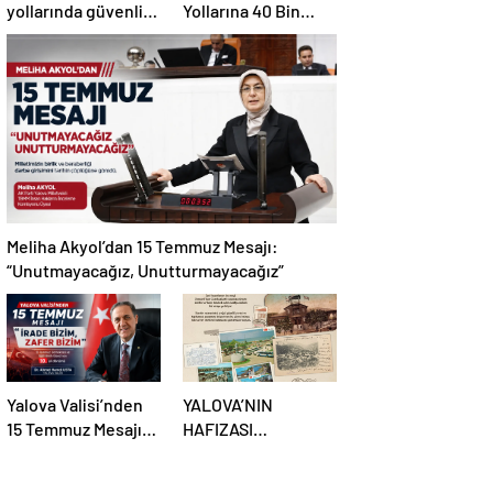
yollarında güvenlik
Yollarına 40 Bin
hamlesi: 19
Metrekare Parke
kilometrelik çalışma
Yatırımı
hedefi
Meliha Akyol’dan 15 Temmuz Mesajı:
“Unutmayacağız, Unutturmayacağız”
Yalova Valisi’nden
YALOVA’NIN
15 Temmuz Mesajı:
HAFIZASI
“İrade Bizim, Zafer
KARTPOSTALLARDA
Bizim”
HAYAT BULUYOR