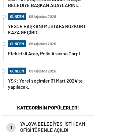
BELEDİYE BAŞKAN ADAYLARINI
AÇIKLADI
GÜNDEM
09 Ağustos 2026
YESOB BAŞKANI MUSTAFA BOZKURT
KAZA GEÇİRDİ
GÜNDEM
09 Ağustos 2026
Elektrikli Araç, Polis Aracına Çarptı
GÜNDEM
09 Ağustos 2026
YSK: Yerel seçimler 31 Mart 2024’te
yapılacak.
KATEGORİNİN POPÜLERLERİ
YALOVA BELEDİYESİ İSTİHDAM
1
OFİSİ TÖRENLE AÇILDI