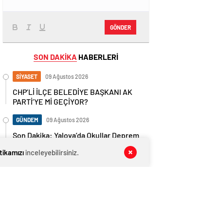
GÖNDER
SON DAKİKA
HABERLERİ
SİYASET
09 Ağustos 2026
CHP’Lİ İLÇE BELEDİYE BAŞKANI AK
PARTİ’YE Mİ GEÇİYOR?
GÜNDEM
09 Ağustos 2026
Son Dakika: Yalova’da Okullar Deprem
Sonrası 1 Gün Tatil Edildi!
itikamızı
inceleyebilirsiniz.
SİYASET
09 Ağustos 2026
CUMHURBAŞKANI ERDOĞAN, İLÇE
BELEDİYE BAŞKAN ADAYLARINI
AÇIKLADI
GÜNDEM
09 Ağustos 2026