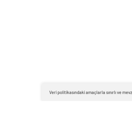
Veri politikasındaki amaçlarla sınırlı ve m
0
BEĞENDİM
ABONE OL
Yalova Belediye Başkanı Mustafa Tutuk, 
Tüzünataç Çocuk Kütüphanesi’ni ziyaret 