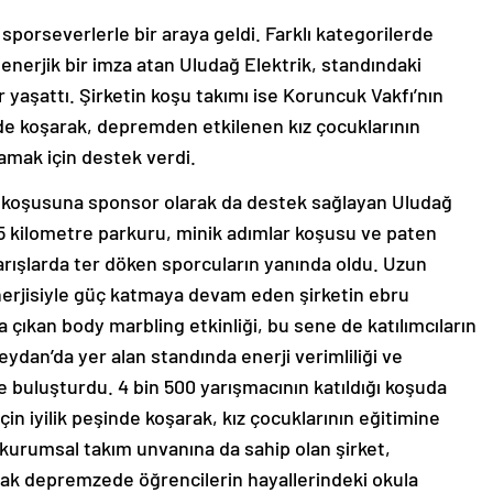
sporseverlerle bir araya geldi. Farklı kategorilerde
 enerjik bir imza atan Uludağ Elektrik, standındaki
lar yaşattı. Şirketin koşu takımı ise Koruncuk Vakfı’nın
inde koşarak, depremden etkilenen kız çocuklarının
amak için destek verdi.
n koşusuna sponsor olarak da destek sağlayan Uludağ
 5 kilometre parkuru, minik adımlar koşusu ve paten
 yarışlarda ter döken sporcuların yanında oldu. Uzun
enerjisiyle güç katmaya devam eden şirketin ebru
çıkan body marbling etkinliği, bu sene de katılımcıların
Meydan’da yer alan standında enerji verimliliği ve
le buluşturdu. 4 bin 500 yarışmacının katıldığı koşuda
çin iyilik peşinde koşarak, kız çocuklarının eğitimine
kurumsal takım unvanına da sahip olan şirket,
parak depremzede öğrencilerin hayallerindeki okula