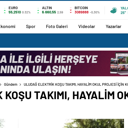
EURO
ALTIN
BITCOIN
YAL
55,2510
6.660,55
3089888
0.32%
2,59
-0,30%
25°
Ekonomi
Spor
Foto Galeri
Videolar
Yazarlar
Gündem
ULUDAĞ ELEKTRİK KOŞU TAKIMI, HAYALİM OKUL PROJESİ İÇİN 
 KOŞU TAKIMI, HAYALİM OK