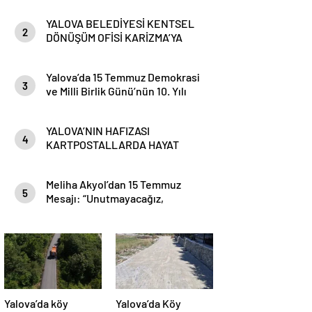
YALOVA BELEDİYESİ KENTSEL
2
DÖNÜŞÜM OFİSİ KARİZMA’YA
TAŞINDI
Yalova’da 15 Temmuz Demokrasi
3
ve Milli Birlik Günü’nün 10. Yılı
Kapsamında Gün Boyu Anma
Programı Düzenlenecek
YALOVA’NIN HAFIZASI
4
KARTPOSTALLARDA HAYAT
BULUYOR
Meliha Akyol’dan 15 Temmuz
5
Mesajı: “Unutmayacağız,
Unutturmayacağız”
Yalova’da köy
Yalova’da Köy