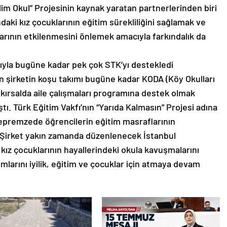
m Okul” Projesinin kaynak yaratan partnerlerinden biri
ındaki kız çocuklarının eğitim sürekliliğini sağlamak ve
rının etkilenmesini önlemek amacıyla farkındalık da
rıyla bugüne kadar pek çok STK’yı destekledi
 şirketin koşu takımı bugüne kadar KODA (Köy Okulları
, kırsalda aile çalışmaları programına destek olmak
tı. Türk Eğitim Vakfı’nın “Yarıda Kalmasın” Projesi adına
, depremzede öğrencilerin eğitim masraflarının
. Şirket yakın zamanda düzenlenecek İstanbul
z çocuklarının hayallerindeki okula kavuşmalarını
ımlarını iyilik, eğitim ve çocuklar için atmaya devam