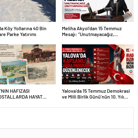
da Köy Yollarına 40 Bin
Meliha Akyol’dan 15 Temmuz
re Parke Yatırımı
Mesajı: “Unutmayacağız,
Unutturmayacağız”
’NIN HAFIZASI
Yalova’da 15 Temmuz Demokrasi
OSTALLARDA HAYAT
ve Milli Birlik Günü’nün 10. Yılı
OR
Kapsamında Gün Boyu Anma
Programı Düzenlenecek