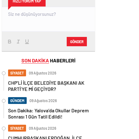
HIZLI YORUM YAP
GÖNDER
SON DAKİKA
HABERLERİ
SİYASET
09 Ağustos 2026
CHP’Lİ İLÇE BELEDİYE BAŞKANI AK
PARTİ’YE Mİ GEÇİYOR?
GÜNDEM
09 Ağustos 2026
Son Dakika: Yalova’da Okullar Deprem
Sonrası 1 Gün Tatil Edildi!
SİYASET
09 Ağustos 2026
CUMHURBAŞKANI ERDOĞAN, İLÇE