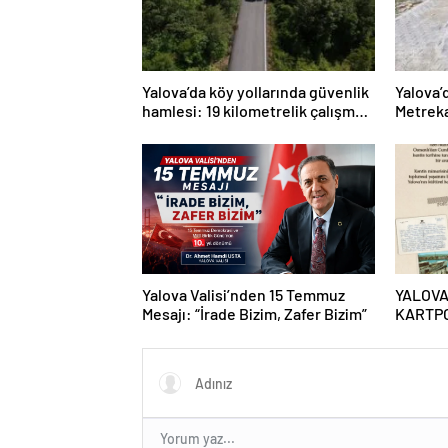
Yalova’da köy yollarında güvenlik
Yalova’
hamlesi: 19 kilometrelik çalışma
Metreka
hedefi
Yalova Valisi’nden 15 Temmuz
YALOVA
Mesajı: “İrade Bizim, Zafer Bizim”
KARTP
BULUY