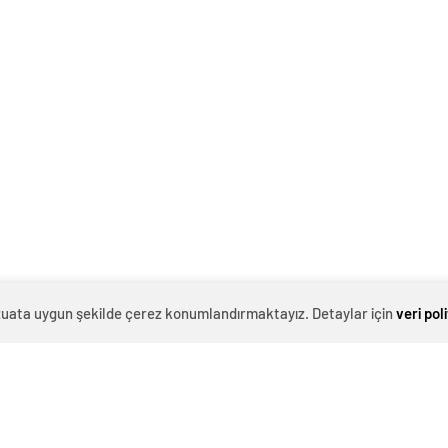
evzuata uygun şekilde çerez konumlandırmaktayız. Detaylar için
veri pol
0
News
eşi Gökşen Tutuk ile birlikte Yalova Safalı Yılmaz
etti. Çocuklarla bir araya gelen Tutuk çifti,