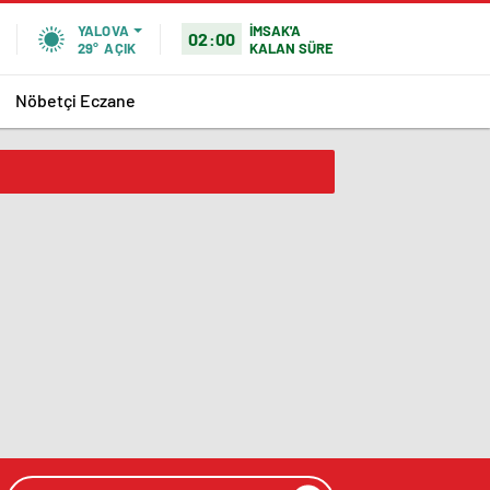
İMSAK'A
YALOVA
02:00
KALAN SÜRE
29°
AÇIK
Nöbetçi Eczane