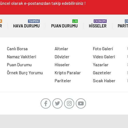
üncel olarak e-postanızdan takip edebilirsiniz !
K
TAHMİNİ
LİG
EKONOMİ
E
R
HAVA DURUMU
PUAN DURUMU
HISSELER
PARI
Canlı Borsa
Altınlar
Foto Galeri
Namaz Vakitleri
Dövizler
Video Galeri
Puan Durumu
Hisseler
Yazarlar
Örnek Burç Yorumu
Kripto Paralar
Gazeteler
Pariteler
Sıcak Haber