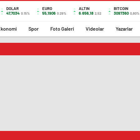
DOLAR
EURO
ALTIN
BITCOIN
47,7034
55,1906
6.656,18
3097360
0.15%
0.29%
2,52
0,80%
Ekonomi
Spor
Foto Galeri
Videolar
Yazarlar