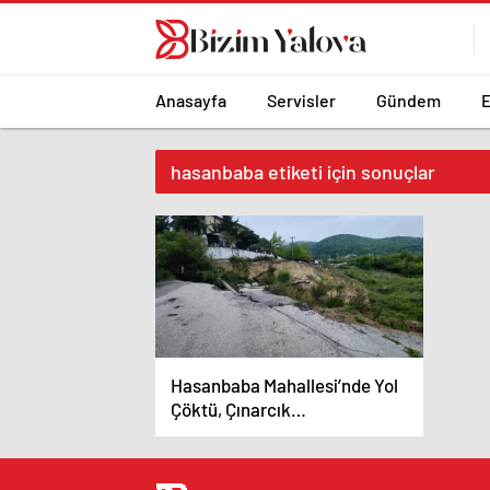
romabet
deneme
romabet
bonusu
romabet
veren
siteler
Anasayfa
Servisler
Gündem
hasanbaba etiketi için sonuçlar
Hasanbaba Mahallesi’nde Yol
Çöktü, Çınarcık
Belediyesi’nden Henüz Bir
Adım Atılmadı