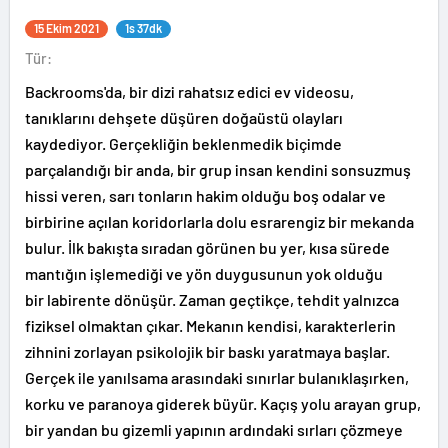
15 Ekim 2021
1s 37dk
Tür:
Backrooms'da, bir dizi rahatsız edici ev videosu,
tanıklarını dehşete düşüren doğaüstü olayları
kaydediyor. Gerçekliğin beklenmedik biçimde
parçalandığı bir anda, bir grup insan kendini sonsuzmuş
hissi veren, sarı tonların hakim olduğu boş odalar ve
birbirine açılan koridorlarla dolu esrarengiz bir mekanda
bulur. İlk bakışta sıradan görünen bu yer, kısa sürede
mantığın işlemediği ve yön duygusunun yok olduğu
bir labirente dönüşür. Zaman geçtikçe, tehdit yalnızca
fiziksel olmaktan çıkar. Mekanın kendisi, karakterlerin
zihnini zorlayan psikolojik bir baskı yaratmaya başlar.
Gerçek ile yanılsama arasındaki sınırlar bulanıklaşırken,
korku ve paranoya giderek büyür. Kaçış yolu arayan grup,
bir yandan bu gizemli yapının ardındaki sırları çözmeye