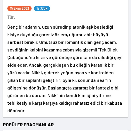
15 Ekim 2021
1s 37dk
Tür:
Genç bir adamın, uzun süredir platonik aşk beslediği
kişiye duyduğu çaresiz özlem, uğursuz bir büyüyü
serbest bırakır. Umutsuz bir romantik olan genç adam,
sevdiğinin kalbini kazanma çabasıyla gizemli ''Tek Dilek
Çubuğunu''nu kırar ve görünüşe göre tam da dilediği şeyi
elde eder. Ancak, gerçekleşen bu dileğin karanlık bir
yüzü vardır. Nikki, giderek yoğunlaşan ve kontrolden
çıkan bir saplantı geliştirir; öyle ki, sonunda Bear’ın
gölgesine dönüşür. Başlangıçta zararsız bir fantezi gibi
görünen bu durum, Nikki’nin kendi kimliğini yitirme
tehlikesiyle karşı karşıya kaldığı rahatsız edici bir kabusa
dönüşür.
POPÜLER FRAGMANLAR